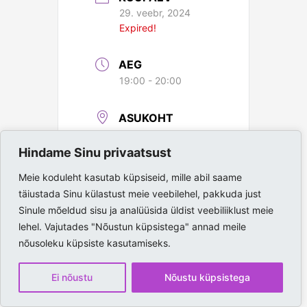
29. veebr, 2024
Expired!
AEG
19:00 - 20:00
ASUKOHT
Paide Spordihall
Hindame Sinu privaatsust
Meie koduleht kasutab küpsiseid, mille abil saame
täiustada Sinu külastust meie veebilehel, pakkuda just
Sinule mõeldud sisu ja analüüsida üldist veebiliiklust meie
lehel. Vajutades "Nõustun küpsistega" annad meile
nõusoleku küpsiste kasutamiseks.
Ei nõustu
Nõustu küpsistega