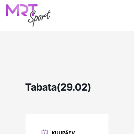
Skip
to
content
Tabata(29.02)
KUUPÄEV