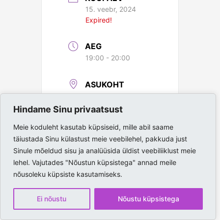
15. veebr, 2024
Expired!
AEG
19:00 - 20:00
ASUKOHT
Paide Spordihall
Hindame Sinu privaatsust
Meie koduleht kasutab küpsiseid, mille abil saame
täiustada Sinu külastust meie veebilehel, pakkuda just
Sinule mõeldud sisu ja analüüsida üldist veebiliiklust meie
lehel. Vajutades "Nõustun küpsistega" annad meile
nõusoleku küpsiste kasutamiseks.
Ei nõustu
Nõustu küpsistega