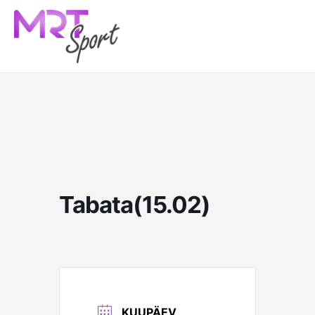
Skip
to
content
Tabata(15.02)
KUUPÄEV