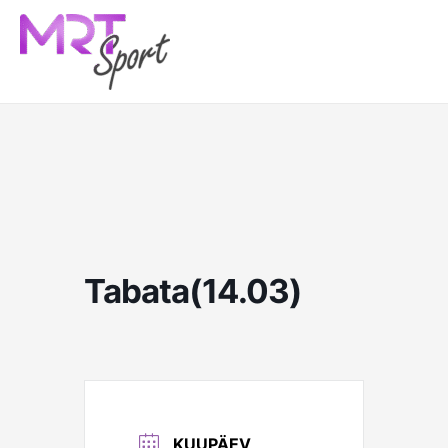
Skip
to
content
Tabata(14.03)
KUUPÄEV