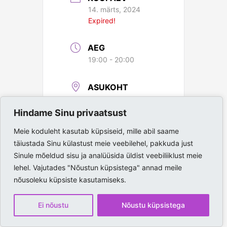
14. märts, 2024
Expired!
AEG
19:00 - 20:00
ASUKOHT
Paide Spordihall
Hindame Sinu privaatsust
Meie koduleht kasutab küpsiseid, mille abil saame
täiustada Sinu külastust meie veebilehel, pakkuda just
Sinule mõeldud sisu ja analüüsida üldist veebiliiklust meie
lehel. Vajutades "Nõustun küpsistega" annad meile
nõusoleku küpsiste kasutamiseks.
Ei nõustu
Nõustu küpsistega