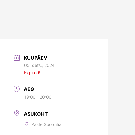
KUUPÄEV
05. dets., 2024
Expired!
AEG
19:00 - 20:00
ASUKOHT
Paide Spordihall