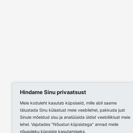
Hindame Sinu privaatsust
Meie koduleht kasutab küpsiseid, mille abil saame
täiustada Sinu külastust meie veebilehel, pakkuda just
Sinule mõeldud sisu ja analüüsida üldist veebiliiklust meie
lehel. Vajutades "Nõustun küpsistega" annad meile
nõusoleku küpsiste kasutamiseks.