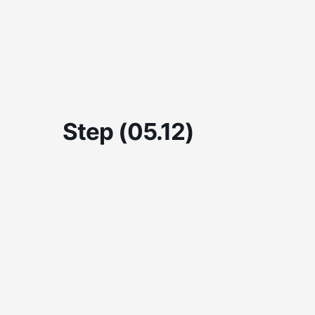
Skip
to
content
Step (05.12)