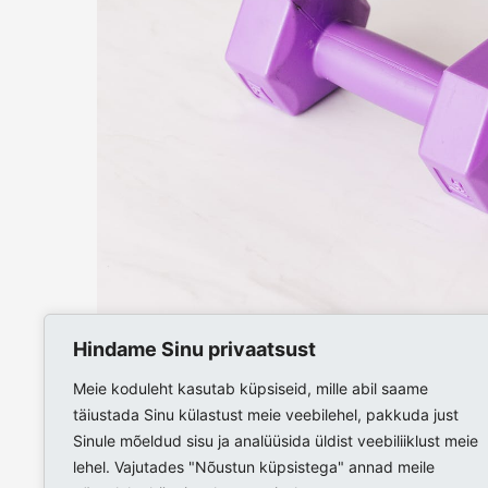
Hindame Sinu privaatsust
Meie koduleht kasutab küpsiseid, mille abil saame
täiustada Sinu külastust meie veebilehel, pakkuda just
Sinule mõeldud sisu ja analüüsida üldist veebiliiklust meie
lehel. Vajutades "Nõustun küpsistega" annad meile
Ringtreening (23.03)