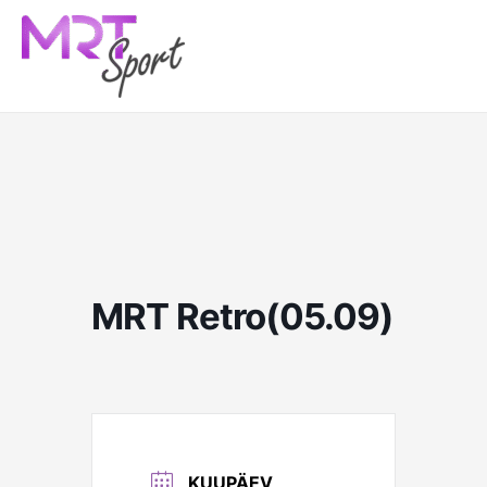
Skip
to
content
MRT Retro(05.09)
KUUPÄEV