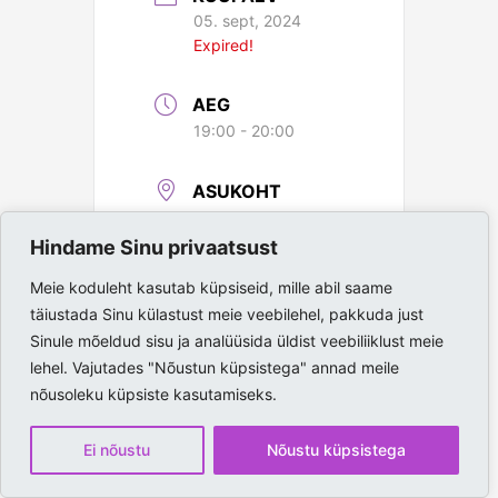
05. sept, 2024
Expired!
AEG
19:00 - 20:00
ASUKOHT
Paide Spordihall
Hindame Sinu privaatsust
Meie koduleht kasutab küpsiseid, mille abil saame
täiustada Sinu külastust meie veebilehel, pakkuda just
Sinule mõeldud sisu ja analüüsida üldist veebiliiklust meie
lehel. Vajutades "Nõustun küpsistega" annad meile
nõusoleku küpsiste kasutamiseks.
Ei nõustu
Nõustu küpsistega