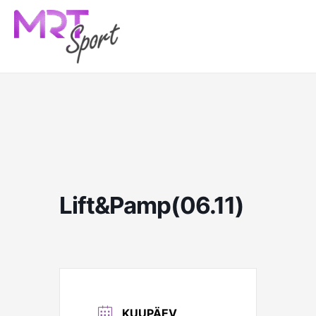
Skip
to
content
Lift&Pamp(06.11)
KUUPÄEV