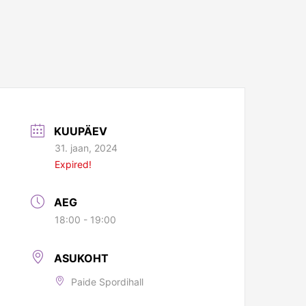
KUUPÄEV
31. jaan, 2024
Expired!
AEG
18:00 - 19:00
ASUKOHT
Paide Spordihall