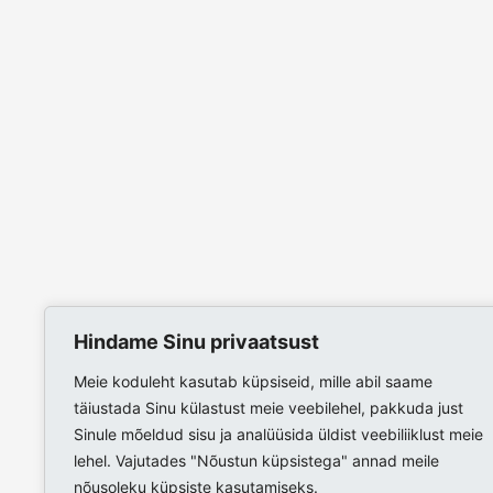
Hindame Sinu privaatsust
Meie koduleht kasutab küpsiseid, mille abil saame
täiustada Sinu külastust meie veebilehel, pakkuda just
Sinule mõeldud sisu ja analüüsida üldist veebiliiklust meie
lehel. Vajutades "Nõustun küpsistega" annad meile
nõusoleku küpsiste kasutamiseks.