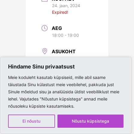
24. jaan, 2024
Expired!
AEG
18:00 - 19:00
ASUKOHT
Paide Spordihall
Hindame Sinu privaatsust
Meie koduleht kasutab küpsiseid, mille abil saame
täiustada Sinu külastust meie veebilehel, pakkuda just
Sinule mõeldud sisu ja analüüsida üldist veebiliiklust meie
lehel. Vajutades "Nõustun küpsistega" annad meile
nõusoleku küpsiste kasutamiseks.
Ei nõustu
Nõustu küpsistega