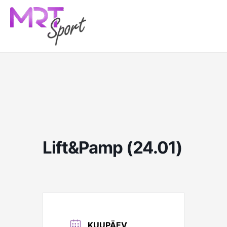
Skip
to
content
Lift&Pamp (24.01)
KUUPÄEV