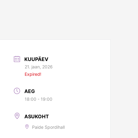
KUUPÄEV
21. jaan, 2026
Expired!
AEG
18:00 - 19:00
ASUKOHT
Paide Spordihall