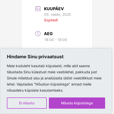
KUUPÄEV
05. veebr, 2025
Expired!
AEG
18:00 - 19:00
ASUKOHT
Hindame Sinu privaatsust
Paide Spordihall
Meie koduleht kasutab küpsiseid, mille abil saame
täiustada Sinu külastust meie veebilehel, pakkuda just
Sinule mõeldud sisu ja analüüsida üldist veebiliiklust meie
lehel. Vajutades "Nõustun küpsistega" annad meile
nõusoleku küpsiste kasutamiseks.
Ei nõustu
Nõustu küpsistega