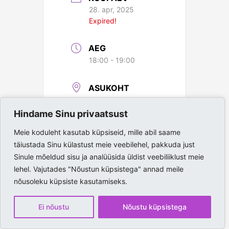
28. apr, 2025
Expired!
AEG
18:00 - 19:00
ASUKOHT
Paide Spordihall
Hindame Sinu privaatsust
Meie koduleht kasutab küpsiseid, mille abil saame
täiustada Sinu külastust meie veebilehel, pakkuda just
Sinule mõeldud sisu ja analüüsida üldist veebiliiklust meie
lehel. Vajutades "Nõustun küpsistega" annad meile
nõusoleku küpsiste kasutamiseks.
Ei nõustu
Nõustu küpsistega