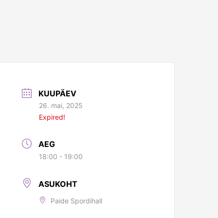
KUUPÄEV
26. mai, 2025
Expired!
AEG
18:00 - 19:00
ASUKOHT
Paide Spordihall