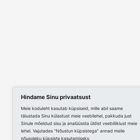
Hindame Sinu privaatsust
Meie koduleht kasutab küpsiseid, mille abil saame
täiustada Sinu külastust meie veebilehel, pakkuda just
Sinule mõeldud sisu ja analüüsida üldist veebiliiklust meie
lehel. Vajutades "Nõustun küpsistega" annad meile
nõusoleku küpsiste kasutamiseks.