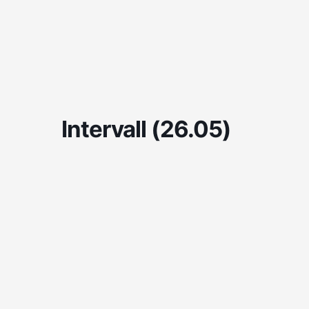
Skip
to
content
Intervall (26.05)