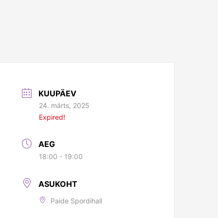
KUUPÄEV
24. märts, 2025
Expired!
AEG
18:00 - 19:00
ASUKOHT
Paide Spordihall