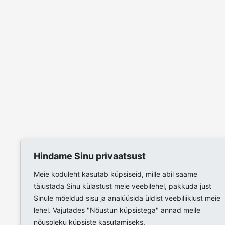
Hindame Sinu privaatsust
Meie koduleht kasutab küpsiseid, mille abil saame
täiustada Sinu külastust meie veebilehel, pakkuda just
Sinule mõeldud sisu ja analüüsida üldist veebiliiklust meie
lehel. Vajutades "Nõustun küpsistega" annad meile
nõusoleku küpsiste kasutamiseks.