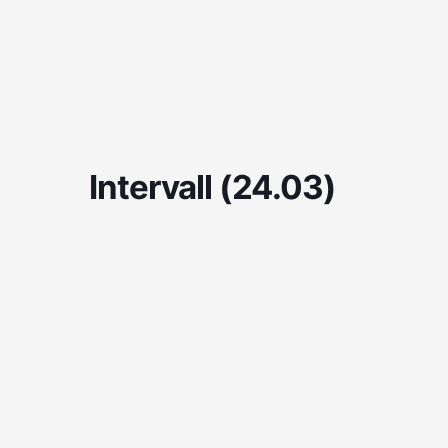
Skip
to
content
Intervall (24.03)