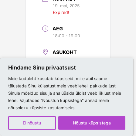
19. mai, 2025
Expired!
AEG
18:00 - 19:00
ASUKOHT
Paide Spordihall
Hindame Sinu privaatsust
Meie koduleht kasutab küpsiseid, mille abil saame
täiustada Sinu külastust meie veebilehel, pakkuda just
Sinule mõeldud sisu ja analüüsida üldist veebiliiklust meie
lehel. Vajutades "Nõustun küpsistega" annad meile
nõusoleku küpsiste kasutamiseks.
Ei nõustu
Nõustu küpsistega