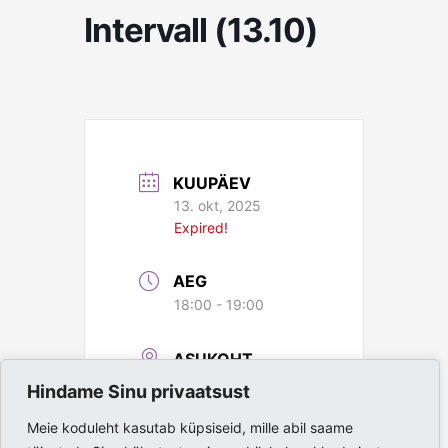
Intervall (13.10)
KUUPÄEV
13. okt, 2025
Expired!
AEG
18:00 - 19:00
ASUKOHT
Hindame Sinu privaatsust
Paide Spordihall
Meie koduleht kasutab küpsiseid, mille abil saame