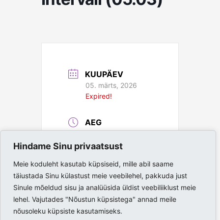
KUUPÄEV
05. märts, 2026
Expired!
AEG
19:00 - 20:00
Hindame Sinu privaatsust
ASUKOHT
Meie koduleht kasutab küpsiseid, mille abil saame
täiustada Sinu külastust meie veebilehel, pakkuda just
Paide Spordihall
Sinule mõeldud sisu ja analüüsida üldist veebiliiklust meie
lehel. Vajutades "Nõustun küpsistega" annad meile
nõusoleku küpsiste kasutamiseks.