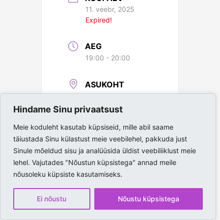
11. veebr, 2025
Expired!
AEG
19:00 - 20:00
ASUKOHT
Paide Spordihall
Hindame Sinu privaatsust
Meie koduleht kasutab küpsiseid, mille abil saame
täiustada Sinu külastust meie veebilehel, pakkuda just
Sinule mõeldud sisu ja analüüsida üldist veebiliiklust meie
lehel. Vajutades "Nõustun küpsistega" annad meile
nõusoleku küpsiste kasutamiseks.
Ei nõustu
Nõustu küpsistega