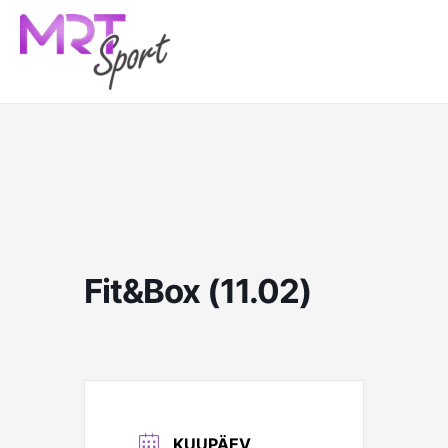
Skip
to
content
Fit&Box (11.02)
KUUPÄEV