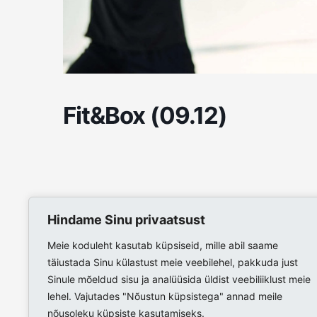
Fit&Box (09.12)
Hindame Sinu privaatsust
Meie koduleht kasutab küpsiseid, mille abil saame
täiustada Sinu külastust meie veebilehel, pakkuda just
Sinule mõeldud sisu ja analüüsida üldist veebiliiklust meie
lehel. Vajutades "Nõustun küpsistega" annad meile
nõusoleku küpsiste kasutamiseks.