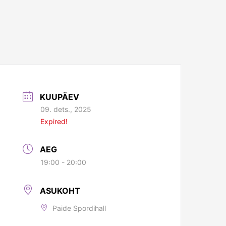
KUUPÄEV
09. dets., 2025
Expired!
AEG
19:00 - 20:00
ASUKOHT
Paide Spordihall