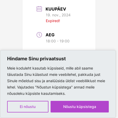
KUUPÄEV
19. nov., 2024
Expired!
AEG
18:00 - 19:00
Hindame Sinu privaatsust
Meie koduleht kasutab küpsiseid, mille abil saame
täiustada Sinu külastust meie veebilehel, pakkuda just
Sinule mõeldud sisu ja analüüsida üldist veebiliiklust meie
lehel. Vajutades "Nõustun küpsistega" annad meile
nõusoleku küpsiste kasutamiseks.
Ei nõustu
Nõustu küpsistega