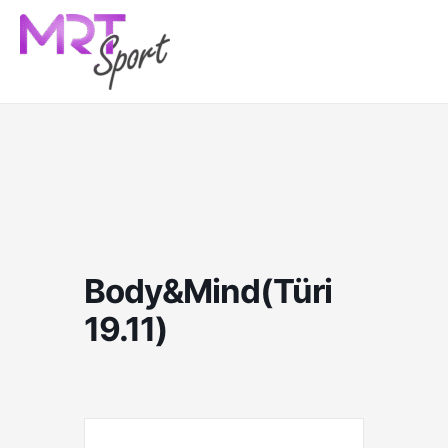
Skip
to
content
Body&Mind(Türi
19.11)