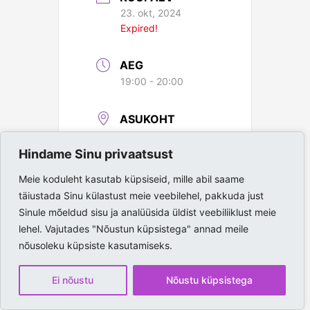
23. okt, 2024
Expired!
AEG
19:00 - 20:00
ASUKOHT
Paide Spordihall
Hindame Sinu privaatsust
Meie koduleht kasutab küpsiseid, mille abil saame
täiustada Sinu külastust meie veebilehel, pakkuda just
Sinule mõeldud sisu ja analüüsida üldist veebiliiklust meie
lehel. Vajutades "Nõustun küpsistega" annad meile
nõusoleku küpsiste kasutamiseks.
Ei nõustu
Nõustu küpsistega