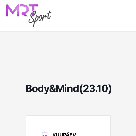
Skip
to
content
Body&Mind(23.10)
KUUPÄEV