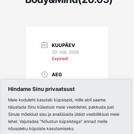
KUUPÄEV
20. mai, 2026
Expired!
AEG
18:00 - 19:00
Hindame Sinu privaatsust
ASUKOHT
Meie koduleht kasutab küpsiseid, mille abil saame
täiustada Sinu külastust meie veebilehel, pakkuda just
Paide Spordihall
Sinule mõeldud sisu ja analüüsida üldist veebiliiklust meie
lehel. Vajutades "Nõustun küpsistega" annad meile
nõusoleku küpsiste kasutamiseks.