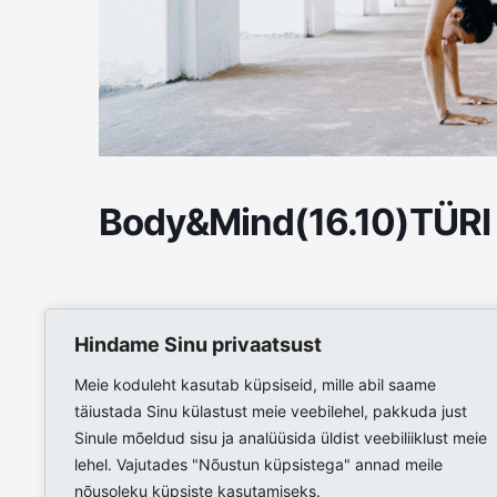
Body&Mind(16.10)TÜRI
Hindame Sinu privaatsust
Meie koduleht kasutab küpsiseid, mille abil saame
täiustada Sinu külastust meie veebilehel, pakkuda just
Sinule mõeldud sisu ja analüüsida üldist veebiliiklust meie
lehel. Vajutades "Nõustun küpsistega" annad meile
nõusoleku küpsiste kasutamiseks.