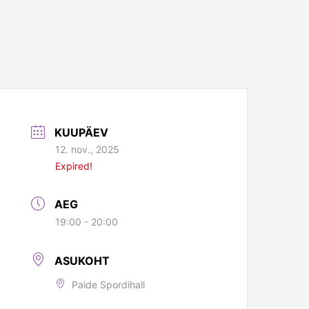
KUUPÄEV
12. nov., 2025
Expired!
AEG
19:00 - 20:00
ASUKOHT
Paide Spordihall