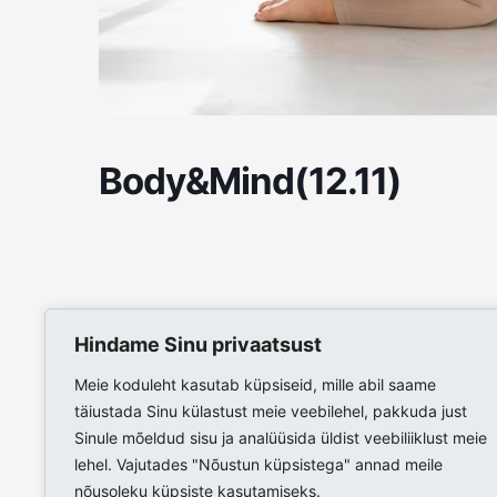
Body&Mind(12.11)
Hindame Sinu privaatsust
Meie koduleht kasutab küpsiseid, mille abil saame
täiustada Sinu külastust meie veebilehel, pakkuda just
Sinule mõeldud sisu ja analüüsida üldist veebiliiklust meie
lehel. Vajutades "Nõustun küpsistega" annad meile
nõusoleku küpsiste kasutamiseks.