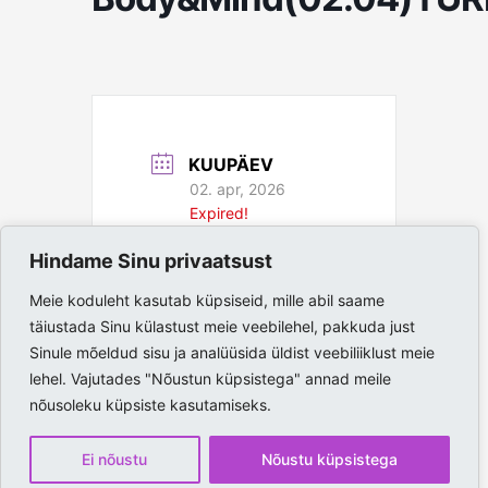
KUUPÄEV
02. apr, 2026
Expired!
Hindame Sinu privaatsust
AEG
18:00 - 19:00
Meie koduleht kasutab küpsiseid, mille abil saame
täiustada Sinu külastust meie veebilehel, pakkuda just
Sinule mõeldud sisu ja analüüsida üldist veebiliiklust meie
lehel. Vajutades "Nõustun küpsistega" annad meile
nõusoleku küpsiste kasutamiseks.
Ei nõustu
Nõustu küpsistega