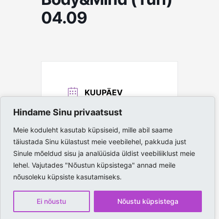
04.09
KUUPÄEV
04. sept, 2025
Hindame Sinu privaatsust
Expired!
Meie koduleht kasutab küpsiseid, mille abil saame
AEG
täiustada Sinu külastust meie veebilehel, pakkuda just
18:00 - 19:00
Sinule mõeldud sisu ja analüüsida üldist veebiliiklust meie
lehel. Vajutades "Nõustun küpsistega" annad meile
nõusoleku küpsiste kasutamiseks.
Ei nõustu
Nõustu küpsistega