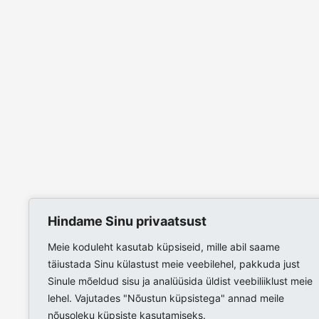
Hindame Sinu privaatsust
Meie koduleht kasutab küpsiseid, mille abil saame
täiustada Sinu külastust meie veebilehel, pakkuda just
Sinule mõeldud sisu ja analüüsida üldist veebiliiklust meie
lehel. Vajutades "Nõustun küpsistega" annad meile
nõusoleku küpsiste kasutamiseks.