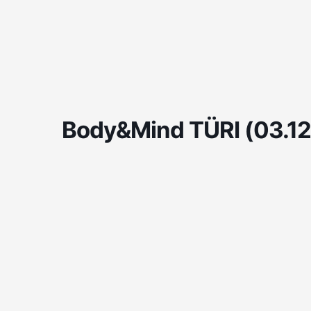
Skip
to
content
Body&Mind TÜRI (03.12