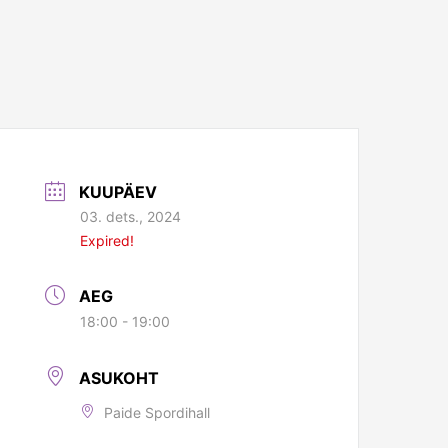
KUUPÄEV
03. dets., 2024
Expired!
AEG
18:00 - 19:00
ASUKOHT
Paide Spordihall