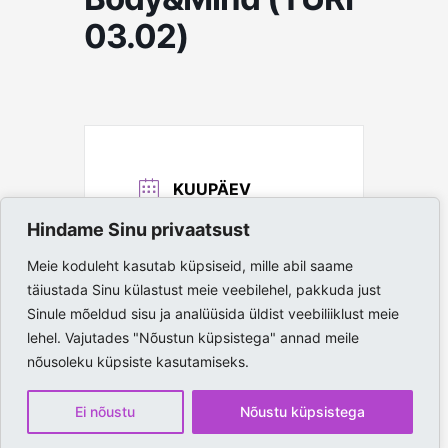
03.02)
KUUPÄEV
03. veebr, 2026
Hindame Sinu privaatsust
Expired!
Meie koduleht kasutab küpsiseid, mille abil saame
AEG
täiustada Sinu külastust meie veebilehel, pakkuda just
18:00 - 19:00
Sinule mõeldud sisu ja analüüsida üldist veebiliiklust meie
lehel. Vajutades "Nõustun küpsistega" annad meile
nõusoleku küpsiste kasutamiseks.
Ei nõustu
Nõustu küpsistega