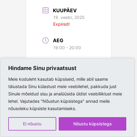
KUUPÄEV
19. veebr, 2025
Expired!
AEG
19:00 - 20:00
ASUKOHT
Hindame Sinu privaatsust
Paide Spordihall
Meie koduleht kasutab küpsiseid, mille abil saame
täiustada Sinu külastust meie veebilehel, pakkuda just
Sinule mõeldud sisu ja analüüsida üldist veebiliiklust meie
lehel. Vajutades "Nõustun küpsistega" annad meile
nõusoleku küpsiste kasutamiseks.
Ei nõustu
Nõustu küpsistega