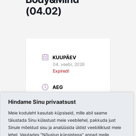
(04.02)
KUUPÄEV
04. veebr, 2026
Expired!
AEG
19:00 - 20:00
Hindame Sinu privaatsust
ASUKOHT
Meie koduleht kasutab küpsiseid, mille abil saame
täiustada Sinu külastust meie veebilehel, pakkuda just
Paide Spordihall
Sinule mõeldud sisu ja analüüsida üldist veebiliiklust meie
lehel. Vajutades "Nõustun küpsistega" annad meile